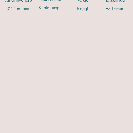
Antal invånare
Valuta
Tidsskillnad
Kuala Lumpur
32,4 miljoner
Ringgit
+7 timmar