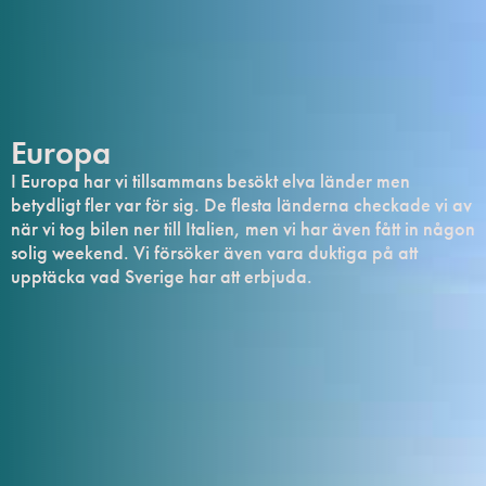
Europa
I Europa har vi tillsammans besökt elva länder men
betydligt fler var för sig. De flesta länderna checkade vi av
när vi tog bilen ner till Italien, men vi har även fått in någon
solig weekend. Vi försöker även vara duktiga på att
upptäcka vad Sverige har att erbjuda.