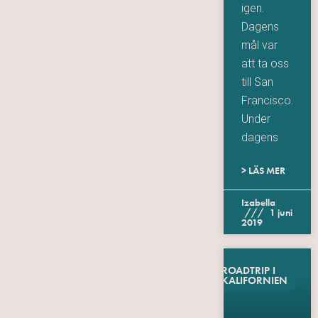
igen.
Dagens
mål var
att ta oss
till San
Francisco.
Under
dagens
> LÄS MER
Izabella
1 juni
2019
ROADTRIP I
KALIFORNIEN