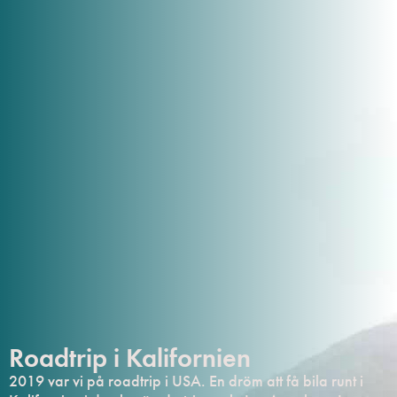
Roadtrip i Kalifornien
2019 var vi på roadtrip i USA. En dröm att få bila runt i