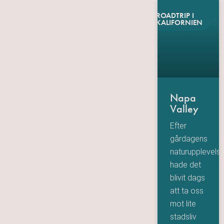
ROADTRIP I
KALIFORNIEN
Napa
Valley
Efter
gårdagens
naturupplevelse
hade det
blivit dags
att ta oss
mot lite
stadsliv