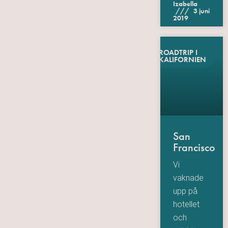
Izabella
3 juni
2019
ROADTRIP I
KALIFORNIEN
San
Francisco
Vi
vaknade
upp på
hotellet
och