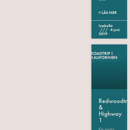
> LÄS MER
Izabella
4 juni
2019
ROADTRIP I
KALIFORNIEN
Redwoodtr
&
Highway
1
En sista