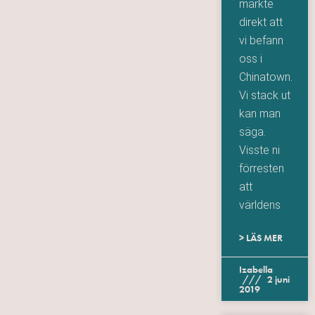
märkte
direkt att
vi befann
oss i
Chinatown.
Vi stack ut
kan man
säga.
Visste ni
förresten
att
världens
> LÄS MER
Izabella
2 juni
2019