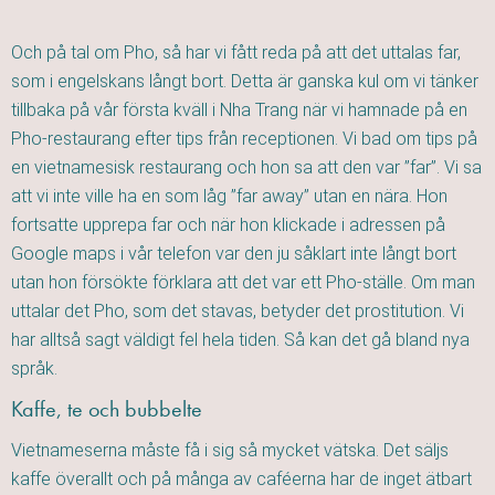
Och på tal om Pho, så har vi fått reda på att det uttalas far,
som i engelskans långt bort. Detta är ganska kul om vi tänker
tillbaka på vår första kväll i Nha Trang när vi hamnade på en
Pho-restaurang efter tips från receptionen. Vi bad om tips på
en vietnamesisk restaurang och hon sa att den var ”far”. Vi sa
att vi inte ville ha en som låg ”far away” utan en nära. Hon
fortsatte upprepa far och när hon klickade i adressen på
Google maps i vår telefon var den ju såklart inte långt bort
utan hon försökte förklara att det var ett Pho-ställe. Om man
uttalar det Pho, som det stavas, betyder det prostitution. Vi
har alltså sagt väldigt fel hela tiden. Så kan det gå bland nya
språk.
Kaffe, te och bubbelte
Vietnameserna måste få i sig så mycket vätska. Det säljs
kaffe överallt och på många av caféerna har de inget ätbart