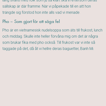
lång svans med folk som ju så klart ska in eftersom deras
sällskap är där framme. När vi påpekade till en att hon
trängde sig förstod hon inte alls vad vi menade.
Pho – Som gjort för att säga fel
Pho är en vietnamesisk nudelsoppa som äts till frukost, lunch
och middag. Skulle inte heller förvåna mig om det är några
som brukar fika med pho också. Till frukost var vi inte så
taggade på det, då åt vi hellre deras baguetter, Banh Mi.