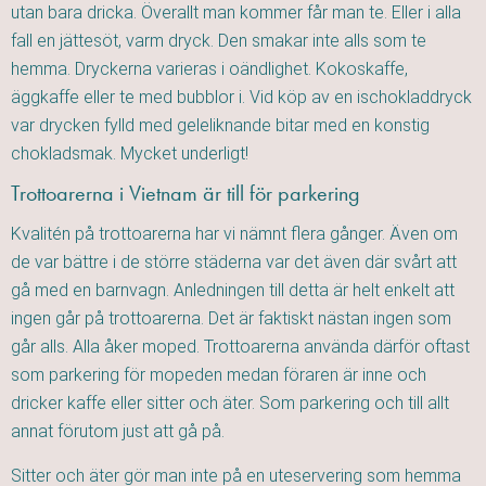
utan bara dricka. Överallt man kommer får man te. Eller i alla
fall en jättesöt, varm dryck. Den smakar inte alls som te
hemma. Dryckerna varieras i oändlighet. Kokoskaffe,
äggkaffe eller te med bubblor i. Vid köp av en ischokladdryck
var drycken fylld med geleliknande bitar med en konstig
chokladsmak. Mycket underligt!
Trottoarerna i Vietnam är till för parkering
Kvalitén på trottoarerna har vi nämnt flera gånger. Även om
de var bättre i de större städerna var det även där svårt att
gå med en barnvagn. Anledningen till detta är helt enkelt att
ingen går på trottoarerna. Det är faktiskt nästan ingen som
går alls. Alla åker moped. Trottoarerna använda därför oftast
som parkering för mopeden medan föraren är inne och
dricker kaffe eller sitter och äter. Som parkering och till allt
annat förutom just att gå på.
Sitter och äter gör man inte på en uteservering som hemma