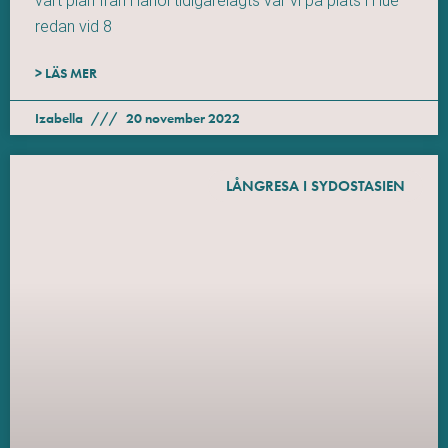
vårt plan från Hanoi tidigarelagts var vi på plats i Hue
redan vid 8
> LÄS MER
Izabella
20 november 2022
LÅNGRESA I SYDOSTASIEN