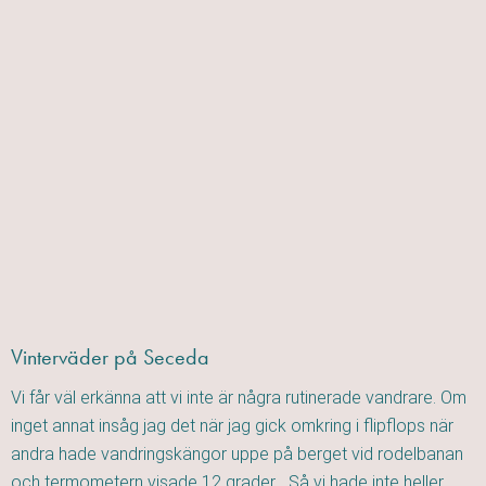
Vinterväder på Seceda
Vi får väl erkänna att vi inte är några rutinerade vandrare. Om
inget annat insåg jag det när jag gick omkring i flipflops när
andra hade vandringskängor uppe på berget vid rodelbanan
och termometern visade 12 grader… Så vi hade inte heller