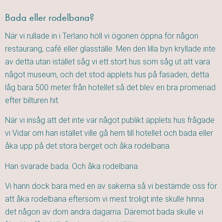
Bada eller rodelbana?
När vi rullade in i Terlano höll vi ögonen öppna för någon
restaurang, café eller glasställe. Men den lilla byn kryllade inte
av detta utan istället såg vi ett stort hus som såg ut att vara
något museum, och det stod äpplets hus på fasaden, detta
låg bara 500 meter från hotellet så det blev en bra promenad
efter bilturen hit.
När vi insåg att det inte var något publikt äpplets hus frågade
vi Vidar om han istället ville gå hem till hotellet och bada eller
åka upp på det stora berget och åka rodelbana.
Han svarade bada. Och åka rodelbana.
Vi hann dock bara med en av sakerna så vi bestämde oss för
att åka rodelbana eftersom vi mest troligt inte skulle hinna
det någon av dom andra dagarna. Däremot bada skulle vi