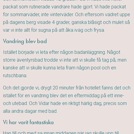
packat som rutinerade vandrare hade gjort. Vi hade packat
för sommarväder, inte vinterväder. Och eftersom vädret uppe
på dagens berg visade 4 grader, ganska blåsigt och mulet så
var vi inte allt för sugna på att åka iväg och frysa.
Vandring blev bad
Istället började vi leta efter någon badanläggning. Något
större äventyrsbad trodde vi inte att vi skulle få tag på, men
kanske att vi skulle kunna leta fram någon pool och en
rutschbana.
Och det gjorde vi, drygt 20 minuter från hotellet fanns det och
istället för en vandring blev det en eftermiddag på ett inne-
och utebad. Och Vidar hade en riktigt härlig dag, precis som
alla andra dagar med bad.
Vi har varit fantastiska
Han till och med sa innan middagen när jag skulle upp till