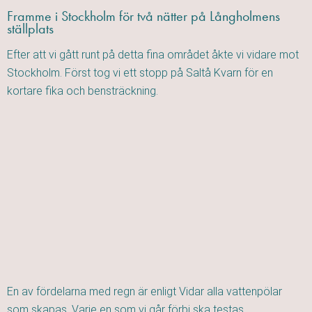
Framme i Stockholm för två nätter på Långholmens
ställplats
Efter att vi gått runt på detta fina området åkte vi vidare mot
Stockholm. Först tog vi ett stopp på Saltå Kvarn för en
kortare fika och bensträckning.
En av fördelarna med regn är enligt Vidar alla vattenpölar
som skapas. Varje en som vi går förbi ska testas.