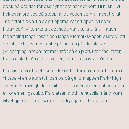
dock på bra tips för oss nybörjare när det kom till husbil. Vi
fick även bra tips på stopp längs vägen som vi mest troligt
inte hittat själva. En av grupperna var gruppen ”Vi som
fricampar”. Vi tänkte att det hade varit kul att få till någon
fricamping längs resan och längs vildmarksvägen visste vi att
det skulle bli av med tanke på bristen på ställplatser.
(Fricamping innebär att man står på en plats utan faciliteter,
frånkopplad från el och vatten, som inte kostar något.)
Inte visste vi att det skulle ske redan första natten. I Gränna
hittade vi en plats att fricampa på genom appen Park4Night.
Det var ett mysigt ställe mitt ute i skogen vid en klubbstuga till
en orienteringsklubb. På platsen stod tre husbilar när vi kom
vilket gjorde att det kändes lite tryggare att sova där.