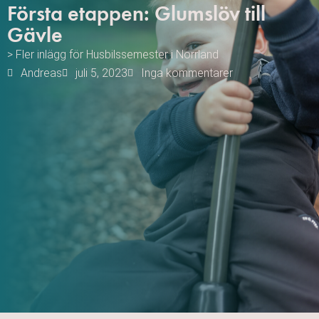
Första etappen: Glumslöv till
Gävle
> Fler inlägg för
Husbilssemester i Norrland
Andreas
juli 5, 2023
Inga kommentarer