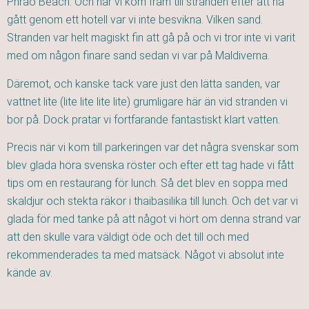
Phrao Beach. Och när vi kom fram till stranden efter att ha
gått genom ett hotell var vi inte besvikna. Vilken sand.
Stranden var helt magiskt fin att gå på och vi tror inte vi varit
med om någon finare sand sedan vi var på Maldiverna.
Däremot, och kanske tack vare just den lätta sanden, var
vattnet lite (lite lite lite lite) grumligare här än vid stranden vi
bor på. Dock pratar vi fortfarande fantastiskt klart vatten.
Precis när vi kom till parkeringen var det några svenskar som
blev glada höra svenska röster och efter ett tag hade vi fått
tips om en restaurang för lunch. Så det blev en soppa med
skaldjur och stekta räkor i thaibasilika till lunch. Och det var vi
glada för med tanke på att något vi hört om denna strand var
att den skulle vara väldigt öde och det till och med
rekommenderades ta med matsäck. Något vi absolut inte
kände av.