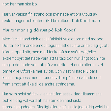
nog här man ska bo.
Här var väldigt fin strand och byn hade ett bra utbud av
restauranger och caféer. (Ett bra utbud i Koh Kood mått).
Hur tar man sig då runt på Koh Kood?
Med facit i hand gick det ju faktiskt väldigt bra med moped.
Det tar fortfarande emot litegrann att det inte är helt lagligt att
köra moped här, men med tanke på hur svårt och/eller
extremt dyrt det hade varit att ta taxi och hur långt (och inte
rimligt) det hade varit att gå var detta det enda alternativet
om vi ville utforska mer av ön. Och visst, vi hade ju bara
kunnat nöja oss med stranden vi bor på, men vi hade sett
fram emot att åka till de andra stränderna.
Hur som helst så fick vi en helt fantastisk dag tillsammans
och en dag väl värd att ha som den näst sista
strandhängsdagen. Olagligt eller ej så skulle jag aldrig velat ha