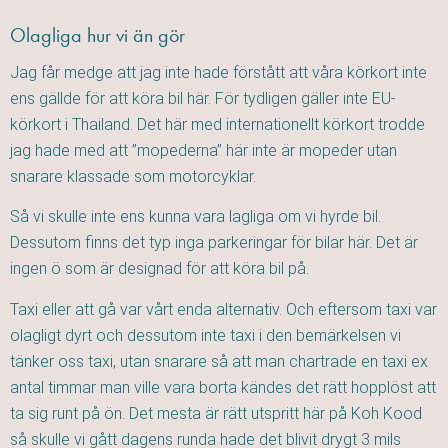
Olagliga hur vi än gör
Jag får medge att jag inte hade förstått att våra körkort inte
ens gällde för att köra bil här. För tydligen gäller inte EU-
körkort i Thailand. Det här med internationellt körkort trodde
jag hade med att ”mopederna” här inte är mopeder utan
snarare klassade som motorcyklar.
Så vi skulle inte ens kunna vara lagliga om vi hyrde bil.
Dessutom finns det typ inga parkeringar för bilar här. Det är
ingen ö som är designad för att köra bil på.
Taxi eller att gå var vårt enda alternativ. Och eftersom taxi var
olagligt dyrt och dessutom inte taxi i den bemärkelsen vi
tänker oss taxi, utan snarare så att man chartrade en taxi ex
antal timmar man ville vara borta kändes det rätt hopplöst att
ta sig runt på ön. Det mesta är rätt utspritt här på Koh Kood
så skulle vi gått dagens runda hade det blivit drygt 3 mils