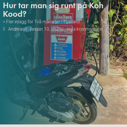
Hur tar man sig runt på Koh
Kood?
> Fler inlägg för
Två månader i Thailand
Andreas
januari 10, 2025
Inga kommentarer