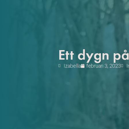
Ett dygn p
Izabella
februari 3, 2023
I